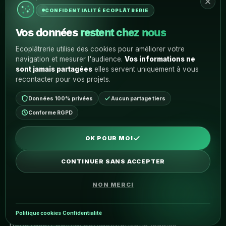
07:00 – 21:00
CONFIDENTIALITÉ ECOPLÂTRERIE
Vos données
restent chez nous
INFORMATIONS
Un projet en tête ?
Ecoplâtrerie utilise des cookies pour améliorer votre
navigation et mesurer l'audience.
Vos informations ne
Parlons de votre rénovation et donnons une vraie
sont jamais partagées
elles servent uniquement à vous
direction à votre futur intérieur.
recontacter pour vos projets.
Données 100% privées
Aucun partage tiers
DEMANDER UN DEVIS
Conforme RGPD
OK POUR MOI
MENTIONS LÉGALES
CONTINUER SANS ACCEPTER
NON MERCI
© 2026 Eco Plâtrerie · Tous droits réservés
Accueil
Peintre Colmar
Peinture Colmar
Politique cookies
·
Confidentialité
Rénovation Colmar
Contact
Mentions légales