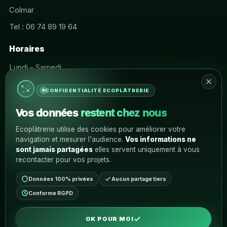
Colmar
Tel : 06 74 89 19 64
Horaires
Lundi – Samedi
07:00 – 21:00
CONFIDENTIALITÉ ECOPLÂTRERIE
Vos données
restent chez nous
INFORMATIONS
Un projet en tête ?
Ecoplâtrerie utilise des cookies pour améliorer votre
navigation et mesurer l'audience.
Vos informations ne
Parlons de votre rénovation et donnons une vraie
sont jamais partagées
elles servent uniquement à vous
direction à votre futur intérieur.
recontacter pour vos projets.
Données 100% privées
Aucun partage tiers
DEMANDER UN DEVIS
Conforme RGPD
OK POUR MOI
MENTIONS LÉGALES