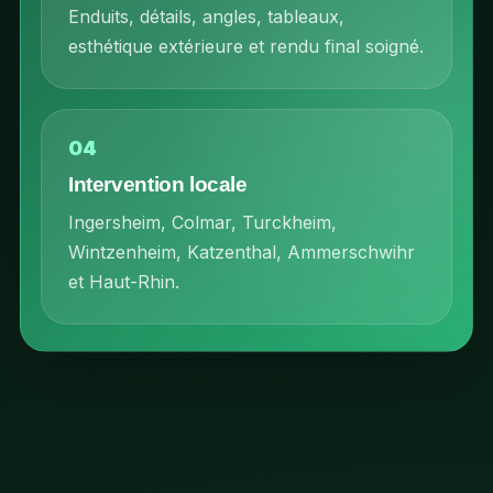
Enduits, détails, angles, tableaux,
esthétique extérieure et rendu final soigné.
04
Intervention locale
Ingersheim, Colmar, Turckheim,
Wintzenheim, Katzenthal, Ammerschwihr
et Haut-Rhin.