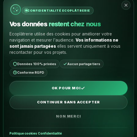
07:00 – 21:00
CONFIDENTIALITÉ ECOPLÂTRERIE
Vos données
restent chez nous
INFORMATIONS
Un projet en tête ?
Ecoplâtrerie utilise des cookies pour améliorer votre
navigation et mesurer l'audience.
Vos informations ne
Parlons de votre rénovation et donnons une vraie
sont jamais partagées
elles servent uniquement à vous
direction à votre futur intérieur.
recontacter pour vos projets.
Données 100% privées
Aucun partage tiers
DEMANDER UN DEVIS
Conforme RGPD
OK POUR MOI
MENTIONS LÉGALES
CONTINUER SANS ACCEPTER
NON MERCI
© 2026 Eco Plâtrerie · Tous droits réservés
Accueil
Peintre Colmar
Peinture Colmar
Politique cookies
·
Confidentialité