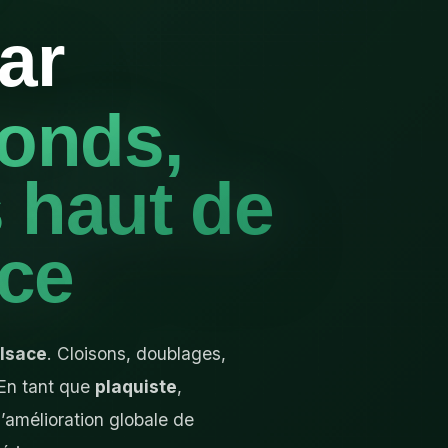
ar
fonds,
s haut de
ce
lsace
. Cloisons, doublages,
 En tant que
plaquiste
,
 l’amélioration globale de