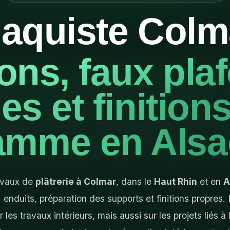
laquiste Colm
ons, faux pla
s et finition
amme en Alsa
ravaux de
plâtrerie à Colmar
, dans le
Haut Rhin
et en
A
 enduits, préparation des supports et finitions propres.
ur les travaux intérieurs, mais aussi sur les projets liés à