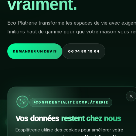
vraiment.
Eco Plâtrerie transforme les espaces de vie avec exigen
finitions haut de gamme pour que votre maison vous re
DEMANDER UN DEVIS
06 74 89 19 64
CONFIDENTIALITÉ ECOPLÂTRERIE
Nos
Vos données
restent chez nous
Pein
PLÂTRERIE · PEINTURE · ISOLATION ·
Ecoplâtrerie utilise des cookies pour améliorer votre
RÉNOVATION · COLMAR
Pein