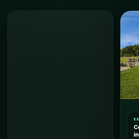
E
C
i