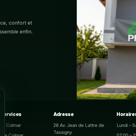
ce, confort et
ssemble enfin.
 services
Adresse
Horaire
tre Colmar
28 Av. Jean de Lattre de
Lundi – 
Tassigny
ture Colmar
07:00 – 2