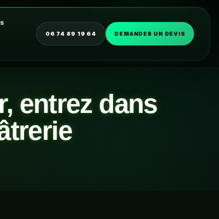
OS
06 74 89 19 64
DEMANDER UN DEVIS
, entrez dans
âtrerie