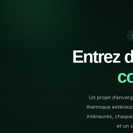
Entrez d
co
Un projet d’enverg
thermique extérieure
intérieures, chaque
et un s