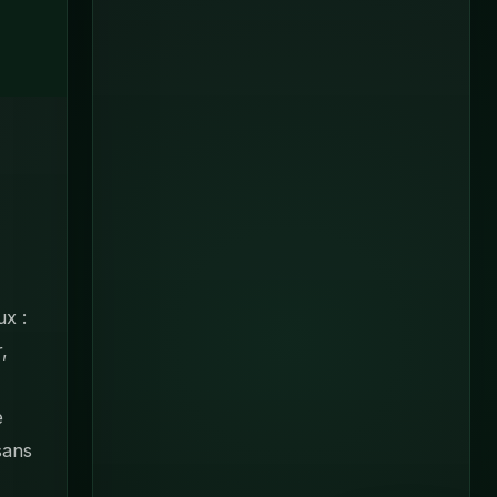
ux :
r,
e
sans