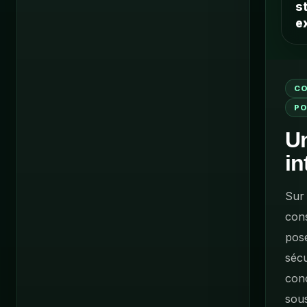
s
e
CO
PO
Un
in
Sur 
cons
pose
sécu
conc
sous