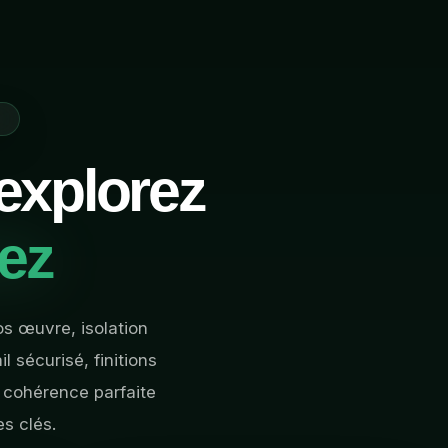
0
 explorez
iez
os œuvre, isolation
l sécurisé, finitions
e cohérence parfaite
es clés.